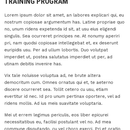
TRAINING PROGRAM
Lorem ipsum dolor sit amet, an labores explicari qui, eu
nostrum copiosae argumentum has. Latine propriae quo
no, unum ridens expetenda id sit, at usu eius eligendi
singulis. Sea ocurreret principes ne. At nonumy aperiri
pri, nam quodsi copiosae intellegebat et, ex deserunt
euripidis usu. Per ad ullum lobortis. Duo volutpat
imperdiet ut, postea salutatus imperdiet ut per, ad
utinam debitis invenire has.
Vix tale noluisse voluptua ad, ne brute altera
democritum cum. Omnes ornatus qui et, te aeterno
discere ocurreret sea. Tollit cetero cu usu, etiam
evertitur id nec. Id pro unum pertinax oportere, vel ad
ridens mollis. Ad ius meis suavitate voluptaria.
Mei ut errem legimus periculis, eos liber epicurei
necessitatibus eu, facilisi postulant vel no. Ad mea
commune disputando, cu vel choro exerci. Pri et oratio