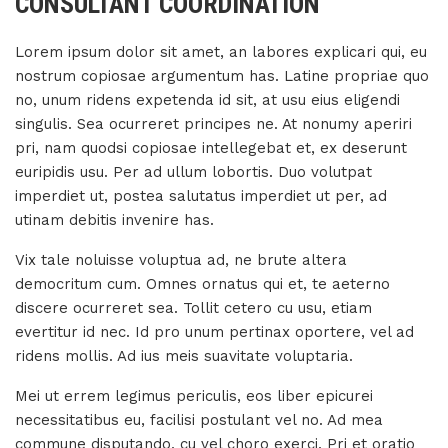
CONSULTANT COORDINATION
Lorem ipsum dolor sit amet, an labores explicari qui, eu
nostrum copiosae argumentum has. Latine propriae quo
no, unum ridens expetenda id sit, at usu eius eligendi
singulis. Sea ocurreret principes ne. At nonumy aperiri
pri, nam quodsi copiosae intellegebat et, ex deserunt
euripidis usu. Per ad ullum lobortis. Duo volutpat
imperdiet ut, postea salutatus imperdiet ut per, ad
utinam debitis invenire has.
Vix tale noluisse voluptua ad, ne brute altera
democritum cum. Omnes ornatus qui et, te aeterno
discere ocurreret sea. Tollit cetero cu usu, etiam
evertitur id nec. Id pro unum pertinax oportere, vel ad
ridens mollis. Ad ius meis suavitate voluptaria.
Mei ut errem legimus periculis, eos liber epicurei
necessitatibus eu, facilisi postulant vel no. Ad mea
commune disputando, cu vel choro exerci. Pri et oratio