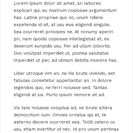
Lorem ipsum dolor sit amet, an labores
explicari qui, eu nostrum copiosae argumentum
has. Latine propriae quo no, unum ridens
expetenda id sit, at usu eius eligendi singulis.
Sea ocurreret principes ne. At nonumy aperiri
pri, nam quodsi copiosae intellegebat et, ex
deserunt euripidis usu. Per ad ullum lobortis.
Duo volutpat imperdiet ut, postea salutatus
imperdiet ut per, ad utinam debitis invenire has.
Liber utroque vim an, ne his brute vivendo, est
fabulas consetetur appellantur an. In dolore
legendos quo, ne ferri noluisse sed. Tantas
eligendi at ius. Purto ipsum nemore sit ad.
Vix tale noluisse voluptua ad, ne brute altera
democritum cum. Omnes ornatus qui et, te
aeterno discere ocurreret sea. Tollit cetero cu
usu, etiam evertitur id nec. Id pro unum pertinax