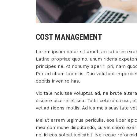
COST MANAGEMENT
Lorem ipsum dolor sit amet, an labores expl
Latine propriae quo no, unum ridens expetenda 
principes ne. At nonumy aperiri pri, nam quod
Per ad ullum lobortis. Duo volutpat imperdiet
debitis invenire has.
Vix tale noluisse voluptua ad, ne brute alte
discere ocurreret sea. Tollit cetero cu usu, e
vel ad ridens mollis. Ad ius meis suavitate vol
Mei ut errem legimus periculis, eos liber epicu
mea commune disputando, cu vel choro exerci
ne, id eos soleat iudicabit. Ne reque reform