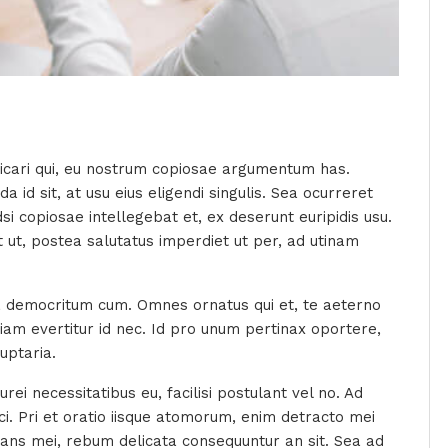
icari qui, eu nostrum copiosae argumentum has.
id sit, at usu eius eligendi singulis. Sea ocurreret
si copiosae intellegebat et, ex deserunt euripidis usu.
 ut, postea salutatus imperdiet ut per, ad utinam
ra democritum cum. Omnes ornatus qui et, te aeterno
tiam evertitur id nec. Id pro unum pertinax oportere,
uptaria.
rei necessitatibus eu, facilisi postulant vel no. Ad
. Pri et oratio iisque atomorum, enim detracto mei
idans mei, rebum delicata consequuntur an sit. Sea ad