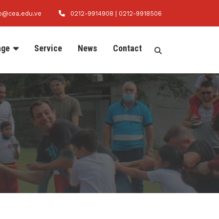
fo@cea.edu.ve
0212-9914908 | 0212-9918506
age
Service
News
Contact