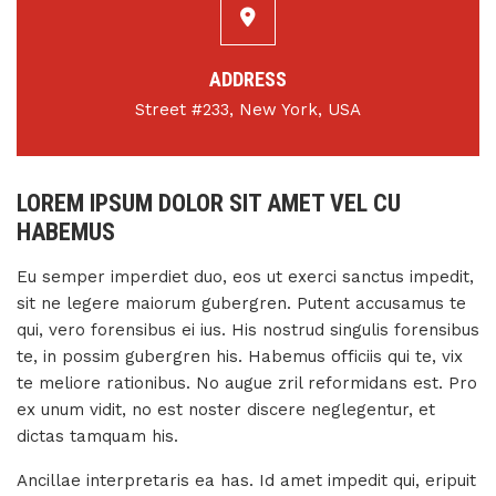
ADDRESS
Street #233, New York, USA
LOREM IPSUM DOLOR SIT AMET VEL CU
HABEMUS
Eu semper imperdiet duo, eos ut exerci sanctus impedit,
sit ne legere maiorum gubergren. Putent accusamus te
qui, vero forensibus ei ius. His nostrud singulis forensibus
te, in possim gubergren his. Habemus officiis qui te, vix
te meliore rationibus. No augue zril reformidans est. Pro
ex unum vidit, no est noster discere neglegentur, et
dictas tamquam his.
Ancillae interpretaris ea has. Id amet impedit qui, eripuit