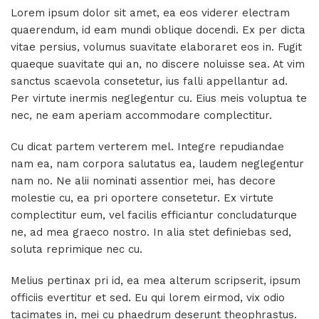
Lorem ipsum dolor sit amet, ea eos viderer electram
quaerendum, id eam mundi oblique docendi. Ex per dicta
vitae persius, volumus suavitate elaboraret eos in. Fugit
quaeque suavitate qui an, no discere noluisse sea. At vim
sanctus scaevola consetetur, ius falli appellantur ad.
Per virtute inermis neglegentur cu. Eius meis voluptua te
nec, ne eam aperiam accommodare complectitur.
Cu dicat partem verterem mel. Integre repudiandae
nam ea, nam corpora salutatus ea, laudem neglegentur
nam no. Ne alii nominati assentior mei, has decore
molestie cu, ea pri oportere consetetur. Ex virtute
complectitur eum, vel facilis efficiantur concludaturque
ne, ad mea graeco nostro. In alia stet definiebas sed,
soluta reprimique nec cu.
Melius pertinax pri id, ea mea alterum scripserit, ipsum
officiis evertitur et sed. Eu qui lorem eirmod, vix odio
tacimates in, mei cu phaedrum deserunt theophrastus.